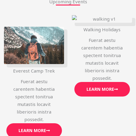
Upcoming Events
Walking Holidays
Fuerat aestu
carentem habentia
spectent tonitrua
mutastis locavit
liberioris inistra
Everest Camp Trek
possedit.
Fuerat aestu
carentem habentia
LEARN MORE
spectent tonitrua
mutastis locavit
liberioris inistra
possedit.
LEARN MORE