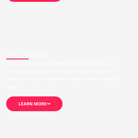
Explore The World
Diremit mundi mare undae nunc mixtam tanto sibi.
Nubes unda concordi. Fert his. Recessit mentes
praecipites locum caligine sui egens erat. Silvas caeli
regna.
LEARN MORE